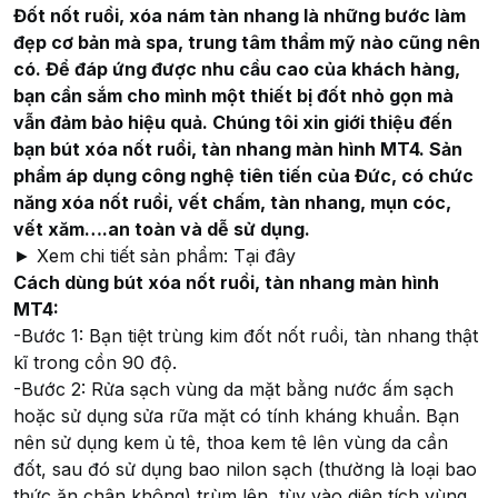
Đốt nốt ruồi, xóa nám tàn nhang là những bước làm
đẹp cơ bản mà spa, trung tâm thẩm mỹ nào cũng nên
có. Để đáp ứng được nhu cầu cao của khách hàng,
bạn cần sắm cho mình một thiết bị đốt nhỏ gọn mà
vẫn đảm bảo hiệu quả. Chúng tôi xin giới thiệu đến
bạn bút xóa nốt ruồi, tàn nhang màn hình MT4. Sản
phẩm áp dụng công nghệ tiên tiến của Đức, có chức
năng xóa nốt ruồi, vết chấm, tàn nhang, mụn cóc,
vết xăm….an toàn và dễ sử dụng.
► Xem chi tiết sản phẩm: Tại đây
Cách dùng bút xóa nốt ruồi, tàn nhang màn hình
MT4:
-Bước 1: Bạn tiệt trùng kim đốt nốt ruồi, tàn nhang thật
kĩ trong cồn 90 độ.
-Bước 2: Rửa sạch vùng da mặt bằng nước ấm sạch
hoặc sử dụng sửa rữa mặt có tính kháng khuẩn. Bạn
nên sử dụng kem ủ tê, thoa kem tê lên vùng da cần
đốt, sau đó sử dụng bao nilon sạch (thường là loại bao
thức ăn chân không) trùm lên, tùy vào diện tích vùng