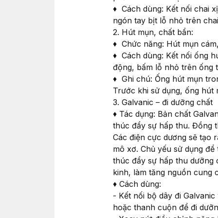
♦ Cách dùng: Kết nối chai 
ngón tay bịt lỗ nhỏ trên cha
2. Hút mụn, chất bẩn:
♦ Chức năng: Hút mụn cám, 
♦ Cách dùng: Kết nối ống h
động, bấm lỗ nhỏ trên ống t
♦ Ghi chú: Ống hút mụn tro
Trước khi sử dụng, ống hút 
3. Galvanic – đi dưỡng chất
♦ Tác dụng: Bản chất Galvan
thúc đẩy sự hấp thu. Đồng th
Các điện cực dương sẽ tạo 
mô xơ. Chủ yếu sử dụng để 
thúc đẩy sự hấp thu dưỡng c
kinh, làm tăng nguồn cung 
♦ Cách dùng:
- Kết nối bộ dây đi Galvani
hoặc thanh cuộn để đi dưỡn