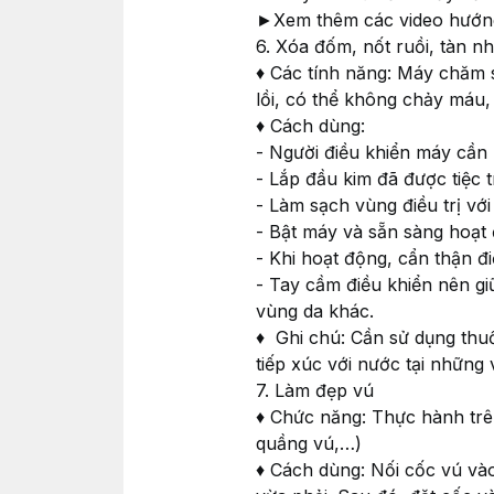
►Xem thêm các video hướng
6. Xóa đốm, nốt ruồi, tàn n
♦ Các tính năng: Máy chăm s
lồi, có thể không chảy máu
♦ Cách dùng:
- Người điều khiển máy cần 
- Lắp đầu kim đã được tiệc 
- Làm sạch vùng điều trị vớ
- Bật máy và sẵn sàng hoạt
- Khi hoạt động, cẩn thận đ
- Tay cầm điều khiển nên gi
vùng da khác.
♦ Ghi chú: Cần sử dụng thuố
tiếp xúc với nước tại những 
7. Làm đẹp vú
♦ Chức năng: Thực hành trê
quầng vú,…)
♦ Cách dùng: Nối cốc vú và