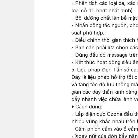
- Phân tích các loại da, xá
loại có độ nhớt nhất định)
- Bôi dưỡng chất lên bề mặt
- Nhấn công tắc nguồn, chọ
suất phù hợp.
- Điều chỉnh thời gian thích
- Bạn cần phải lựa chọn các
- Dùng đầu dò massage trên
- Kết thúc hoạt động siêu â
5. Liệu pháp điện Tần số cao
Đây là liệu pháp hỗ trợ tốt
và tăng tốc độ lưu thông máu
giãn các dây thần kinh căng
đẩy nhanh việc chữa lành vế
♦ Cách dùng:
- Lắp điện cực Ozone đầu th
nhiều vùng khác nhau trên 
- Cắm phích cắm vào ổ cắm 
- Xoay nút của đòn bẩy năng