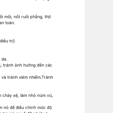
 mồi, nốt ruồi phẳng, thịt
an toàn.
iều trị)
 da.
rị, tránh ảnh hưởng đến các
h và tránh viêm nhiễm.Tránh
m chảy xệ, làm nhỏ núm vú,
ệm nó để điều chỉnh mức độ