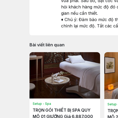
vừa phải. Sau đó, đặt cốc v
hỏi khách hàng mức độ đó đ
gian nếu cần thiết.
♦ Chú ý: Đảm bảo mức độ th
chỉnh lại mức độ. Tắt các cấ
Bài viết liên quan
Setup - Spa
Setup 
TRỌN GÓI THIẾT BỊ SPA QUY
TRỌN
MÔ 01 GIƯỜNG Giá 6.887.000
MÔ 2