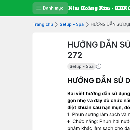
Kim Hoàng Kim - KHKC
Danh mục
Trang chủ
Setup - Spa
HƯỚNG DẪN SỬ DỤ
HƯỚNG DẪN SỬ
272
Setup - Spa
HƯỚNG DẪN SỬ D
Bài viết hướng dẫn sử dụng
gọn nhẹ và đầy đủ chức năn
diệt khuẩn sau nặn mụn, đố
1. Phun sương làm sạch và 
♦ Chức năng: Phun hơi nước
phẩm khác làm sạch cho da