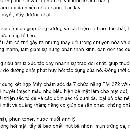
 lượng cho Galvanic phù hợp với từng khách hàng.
ăm sóc da nhiều chức năng: Tại đây
 huyết, đẩy đưỡng chất
siêu âm có giúp tăng cường và cải thiện sự trao đổi chất,
chức năng tế bào.
siêu âm có thể gây ra những thay đổi trong chuyển hóa v
ng mạnh, làm giảm sự hưng phấn thần kinh, dẫn đến tác d
 siêu âm là xúc tác đẩy nhanh sự trao đổi chất, giúp thu
ừ đó dưỡng chất phát huy hết tác dụng của nó. Đồng thời 
ử dụng kết hợp Máy chăm sóc da 7 chức năng TM-272 với
i huyết (mạch máu nhỏ biểu hiện bề mặt làm cho mặt đỏ); h
i thiện sắc tố da và các đốm sắc tố dưới da; loại bỏ các n
úi mắt và quầng thâm; nâng cơ giúp da săn chắc, chống ch
ặt, phun toner, nước muối sinh lý
Xông hơi mặt, tẩy tế bào chết, hút bã nhờn, mụn trứng cá