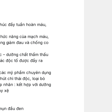
 thúc đẩy tuần hoàn máu,
à chức năng của mạch máu,
ụng giảm đau và chống co
ốc – dưỡng chất thẩm thấu
các độc tố được đẩy ra
 các mỹ phẩm chuyên dụng
út chì thải độc, loại bỏ
ếp nhăn : kết hợp với dưỡng
ảy xệ
, mụn đầu đen