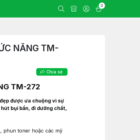
0
ỨC NĂNG TM-
Chia sẻ
NG TM-272
 đẹp được ưa chuộng vì sự
hút bụi bẩn, đi dưỡng chất,
), phun toner hoặc các mỹ