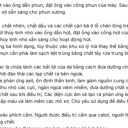
xịt vào ống dẫn phun, đặt ống vào cổng phun của máy. Sa
i xịt sẵn sàng cho phun sương.
chất nhờn, chất dầu và các chất cặn bã ở lỗ chân lông tr
út thủy tinh nhỏ vào ống dẫn hút, đặt ống vào cổng hút c
hủy tinh nhỏ sẵn sàng cho hoạt động hút.
ng ba hình dạng, tùy thuộc vào khu xử lý mà thay thế bằn
mụn cần phải làm sạch tiệt trùng bằng chất tẩy rửa trung t
ic là chữa lành các bất lợi của da bằng cách đưa dưỡng ch
ời đào thải các tạp chất ra bên ngoài.
ra phản ứng axit, ổn định thần kinh, làm giảm nguồn cung
thu nhỏ các cực, ngăn ngừa viêm nhiễm, đưa dưỡng chất v
hất sau khi điều trị. Các điện cực âm sẽ tạo ra phản ứng k
cấp máu và làm mềm các mô xơ. Chủ yếu sử dụng để điều tr
c vào phích cắm. Người được điều trị cầm que catot, người 
g chất.