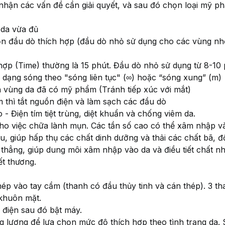
c nhận các vấn đề cần giải quyết, và sau đó chọn loại mỹ 
 da vừa đủ
n đầu dò thích hợp (đầu dò nhỏ sử dụng cho các vùng nh
 hợp (Time) thường là 15 phút. Đầu dò nhỏ sử dụng từ 8-10 
 dạng sóng theo "sóng liên tục" (∞) hoặc “sóng xung” (m)
 vùng da đã có mỹ phẩm (Tránh tiếp xúc với mắt)
m thì tắt nguồn điện và làm sạch các đầu dò
 - Điện tím tiệt trùng, diệt khuẩn và chống viêm da.
 cho việc chữa lành mụn. Các tần số cao có thể xâm nhập và
, giúp hấp thụ các chất dinh dưỡng và thải các chất bã, độ
 thẳng, giúp dung môi xâm nhập vào da và điều tiết chất n
t thương.
ép vào tay cầm (thanh có đầu thủy tinh và cán thép). 3 t
khuôn mặt.
điện sau đó bật máy.
 lượng để lựa chọn mức độ thích hợp theo tình trạng da. 