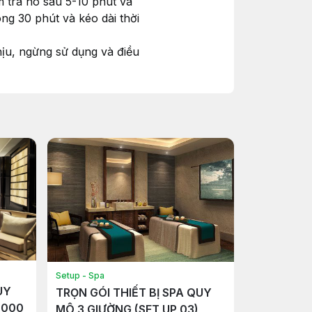
 tra nó sau 5-10 phút và
g 30 phút và kéo dài thời
ịu, ngừng sử dụng và điều
Setup - Spa
UY
TRỌN GÓI THIẾT BỊ SPA QUY
.000
MÔ 3 GIƯỜNG (SET UP 03)