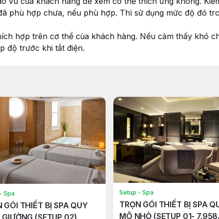
ào vú của khách hàng để xem có thể thích ứng không. Kiểm
ã phù hợp chưa, nếu phù hợp. Thì sử dụng mức độ đó tron
ích hợp trên cơ thể của khách hàng. Nếu cảm thấy khó ch
p độ trước khi tắt điện.
Setup - Spa
- Spa
TRỌN GÓI THIẾT BỊ SPA Q
 GÓI THIẾT BỊ SPA QUY
MÔ NHỎ (SETUP 01- 7.958
 GIƯỜNG (SETUP 02)