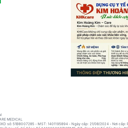
l
l
ARE MEDICAL
DKKD số: 51B8007285 - MST: 1401195894 - Ngày cấp: 21/08/2024 - Nơi cấ