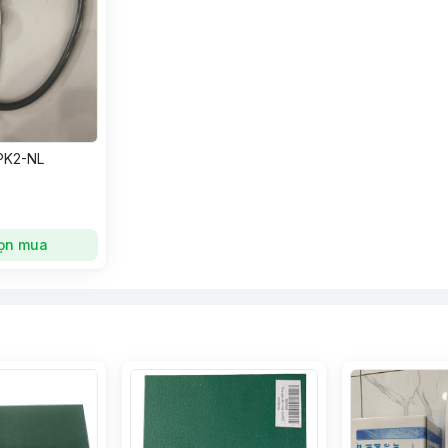
PK2-NL
ọn mua