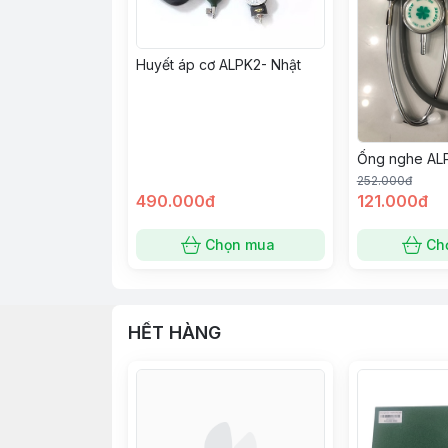
Huyết áp cơ ALPK2- Nhật
Ống nghe AL
252.000đ
490.000đ
121.000đ
Chọn mua
Ch
HẾT HÀNG