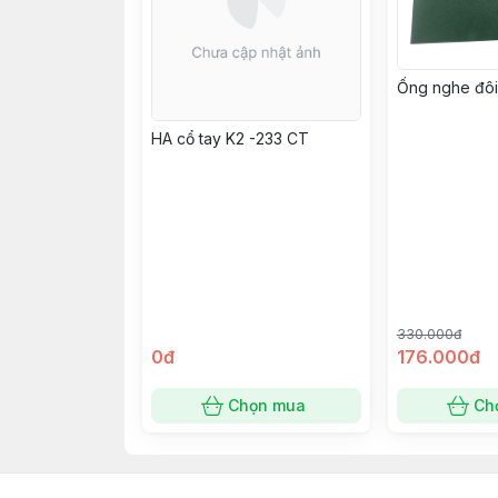
Ống nghe đôi
HA cổ tay K2 -233 CT
330.000đ
0đ
176.000đ
Chọn mua
Ch