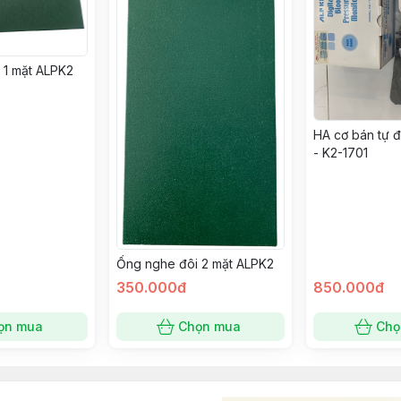
 1 mặt ALPK2
HA cơ bán tự 
- K2-1701
Ống nghe đôi 2 mặt ALPK2
350.000đ
850.000đ
ọn mua
Chọn mua
Chọ