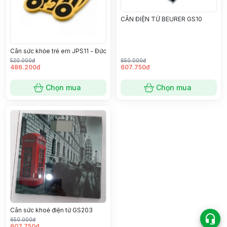
CÂN ĐIỆN TỬ BEURER GS10
Cân sức khỏe trẻ em JPS11 - Đức
520.000đ
650.000đ
486.200đ
607.750đ
Chọn mua
Chọn mua
Cân sức khoẻ điện tử GS203
650.000đ
607.750đ