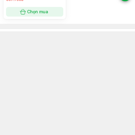
Chọn mua
Kim Hoàng Kim - KHKCare Medical
094 600 9361
Hệ thống cửa hàng
:
3
cửa hàng
https://www.facebook.com/dungcuyte/
094 600 9361
khk.kimhoangkim@gmail.com
Chính sách
Chính sách bảo mật thông tin khách hàng
Chính sách thanh toán
Chính sách vận chuyển & giao nhận
Chính sách bảo hành sản phẩm
Chính sách đổi trả sản phẩm