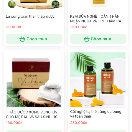
Lá xông toàn thân thảo dược
KEM SỮA NGHỆ TOÀN THÂN
NGĂN NGỪA VÀ TRỊ THÂM RẠN,
TRẮNG DA Thương hiệu:
39.000đ
350.000đ
WONMOM
Chọn mua
Chọn mua
Cốt nghệ hạ thổ trắng da bụng
THẢO DƯỢC XÔNG VÙNG KÍN
và toàn thân
CHO MẸ BẦU VÀ SAU SINH (10
TÚI 10 LẦN XÔNG)
180.000đ
250.000đ