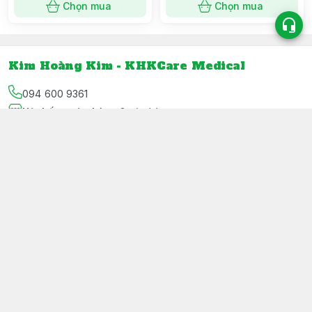
Chọn mua
Chọn mua
Kim Hoàng Kim - KHKCare Medical
094 600 9361
Hệ thống cửa hàng
:
3
cửa hàng
https://www.facebook.com/dungcuyte/
094 600 9361
khk.kimhoangkim@gmail.com
Chính sách
Chính sách bảo mật thông tin khách hàng
Chính sách thanh toán
Chính sách vận chuyển & giao nhận
Chính sách bảo hành sản phẩm
Chính sách đổi trả sản phẩm
Giới thiệu