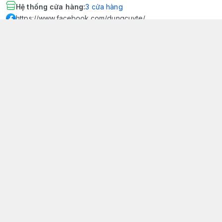
Hệ thống cửa hàng
:
3
cửa hàng
https://www.facebook.com/dungcuyte/
094 600 9361
khk.kimhoangkim@gmail.com
Chính sách
Chính sách bảo mật thông tin khách hàng
Chính sách thanh toán
Chính sách vận chuyển & giao nhận
Chính sách bảo hành sản phẩm
Chính sách đổi trả sản phẩm
Giới thiệu
© 2026
Dụng Cụ Y Tế Kim Hoàng Kim - KHKCare Medical
HỘ KINH DOANH TBYT KIM HOÀNG KIM - KHKCARE MEDICAL
Thành lập và hoạt động theo Giấy chứng nhận DKKD số:
51B8007285 - MST: 1401195894 - Ngày cấp: 21/08/2024 - Nơi cấp:
Phòng tài chính kế hoạch - UBND thành phố Sa Đéc. Công
bố đủ điều kiện mua bán thiết bị y tế: Số Công Bố 240000007/PCBMB-
ĐT. Của Sở Y Tế Cấp Ngày 11/09/2024