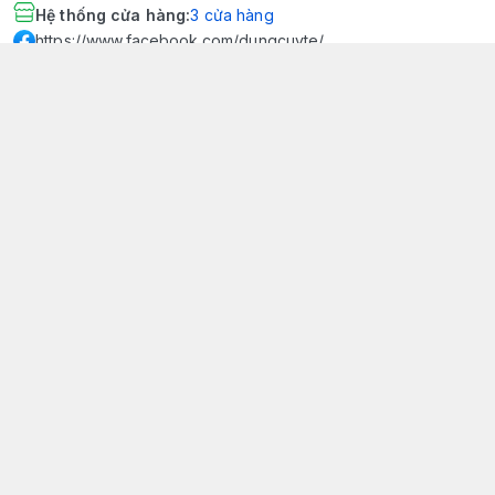
Hệ thống cửa hàng
:
3
cửa hàng
https://www.facebook.com/dungcuyte/
094 600 9361
khk.kimhoangkim@gmail.com
Chính sách
Chính sách bảo mật thông tin khách hàng
Chính sách thanh toán
Chính sách vận chuyển & giao nhận
Chính sách bảo hành sản phẩm
Chính sách đổi trả sản phẩm
Giới thiệu
© 2026
Dụng Cụ Y Tế Kim Hoàng Kim - KHKCare Medical
HỘ KINH DOANH TBYT KIM HOÀNG KIM - KHKCARE MEDICAL
Thành lập và hoạt động theo Giấy chứng nhận DKKD số:
51B8007285 - MST: 1401195894 - Ngày cấp: 21/08/2024 - Nơi cấp:
Phòng tài chính kế hoạch - UBND thành phố Sa Đéc. Công
bố đủ điều kiện mua bán thiết bị y tế: Số Công Bố 240000007/PCBMB-
ĐT. Của Sở Y Tế Cấp Ngày 11/09/2024