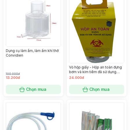
Dụng cụ làm ẩm, làm ấm khí thở
Convidien
Vỏ hộp giấy - Hộp an toàn đựng
bơm và kim tiêm đã sử dụng
100.000đ
(Thùng hủy kim giấy)
13.200đ
24.000đ
Chọn mua
Chọn mua