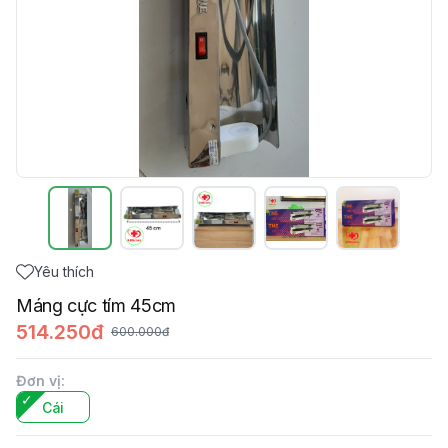
Yêu thích
Máng cực tím 45cm
514.250đ
600.000đ
Đơn vị
:
Cái