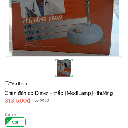
Yêu thích
Chân đèn có Dimer - thấp [MediLamp] -thường
313.500đ
455.000đ
Đơn vị
:
Cái