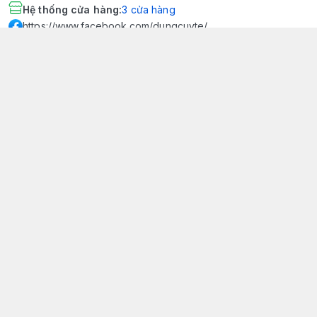
Hệ thống cửa hàng
:
3
cửa hàng
https://www.facebook.com/dungcuyte/
094 600 9361
khk.kimhoangkim@gmail.com
Chính sách
Chính sách bảo mật thông tin khách hàng
Chính sách thanh toán
Chính sách vận chuyển & giao nhận
Chính sách bảo hành sản phẩm
Chính sách đổi trả sản phẩm
Giới thiệu
© 2026
Dụng Cụ Y Tế Kim Hoàng Kim - KHKCare Medical
HỘ KINH DOANH TBYT KIM HOÀNG KIM - KHKCARE MEDICAL
Thành lập và hoạt động theo Giấy chứng nhận DKKD số:
51B8007285 - MST: 1401195894 - Ngày cấp: 21/08/2024 - Nơi cấp:
Phòng tài chính kế hoạch - UBND thành phố Sa Đéc. Công
bố đủ điều kiện mua bán thiết bị y tế: Số Công Bố 240000007/PCBMB-
ĐT. Của Sở Y Tế Cấp Ngày 11/09/2024