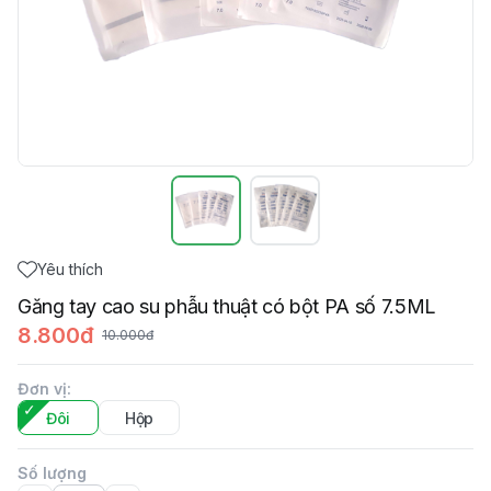
Yêu thích
Găng tay cao su phẫu thuật có bột PA số 7.5ML
8.800đ
10.000đ
Đơn vị
:
Đôi
Hộp
Số lượng