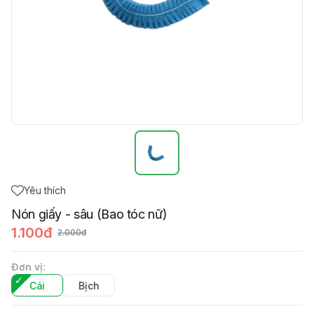
Yêu thích
Nón giấy - sâu (Bao tóc nữ)
1.100đ
2.000đ
Đơn vị
:
Cái
Bịch