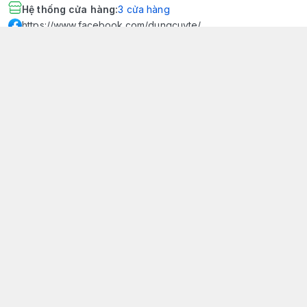
Hệ thống cửa hàng
:
3
cửa hàng
https://www.facebook.com/dungcuyte/
094 600 9361
khk.kimhoangkim@gmail.com
Chính sách
Chính sách bảo mật thông tin khách hàng
Chính sách thanh toán
Chính sách vận chuyển & giao nhận
Chính sách bảo hành sản phẩm
Chính sách đổi trả sản phẩm
Giới thiệu
© 2026
Dụng Cụ Y Tế Kim Hoàng Kim - KHKCare Medical
HỘ KINH DOANH TBYT KIM HOÀNG KIM - KHKCARE MEDICAL
Thành lập và hoạt động theo Giấy chứng nhận DKKD số:
51B8007285 - MST: 1401195894 - Ngày cấp: 21/08/2024 - Nơi cấp:
Phòng tài chính kế hoạch - UBND thành phố Sa Đéc. Công
bố đủ điều kiện mua bán thiết bị y tế: Số Công Bố 240000007/PCBMB-
ĐT. Của Sở Y Tế Cấp Ngày 11/09/2024