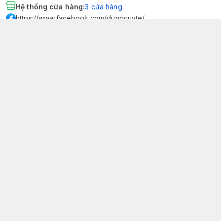
Hệ thống cửa hàng
:
3
cửa hàng
https://www.facebook.com/dungcuyte/
094 600 9361
khk.kimhoangkim@gmail.com
Chính sách
Chính sách bảo mật thông tin khách hàng
Chính sách thanh toán
Chính sách vận chuyển & giao nhận
Chính sách bảo hành sản phẩm
Chính sách đổi trả sản phẩm
Giới thiệu
© 2026
Dụng Cụ Y Tế Kim Hoàng Kim - KHKCare Medical
HỘ KINH DOANH TBYT KIM HOÀNG KIM - KHKCARE MEDICAL
Thành lập và hoạt động theo Giấy chứng nhận DKKD số:
51B8007285 - MST: 1401195894 - Ngày cấp: 21/08/2024 - Nơi cấp:
Phòng tài chính kế hoạch - UBND thành phố Sa Đéc. Công
bố đủ điều kiện mua bán thiết bị y tế: Số Công Bố 240000007/PCBMB-
ĐT. Của Sở Y Tế Cấp Ngày 11/09/2024