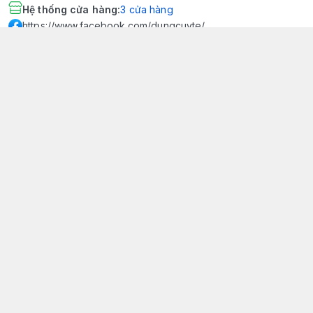
Hệ thống cửa hàng
:
3
cửa hàng
https://www.facebook.com/dungcuyte/
094 600 9361
khk.kimhoangkim@gmail.com
Chính sách
Chính sách bảo mật thông tin khách hàng
Chính sách thanh toán
Chính sách vận chuyển & giao nhận
Chính sách bảo hành sản phẩm
Chính sách đổi trả sản phẩm
Giới thiệu
© 2026
Dụng Cụ Y Tế Kim Hoàng Kim - KHKCare Medical
HỘ KINH DOANH TBYT KIM HOÀNG KIM - KHKCARE MEDICAL
Thành lập và hoạt động theo Giấy chứng nhận DKKD số:
51B8007285 - MST: 1401195894 - Ngày cấp: 21/08/2024 - Nơi cấp:
Phòng tài chính kế hoạch - UBND thành phố Sa Đéc. Công
bố đủ điều kiện mua bán thiết bị y tế: Số Công Bố 240000007/PCBMB-
ĐT. Của Sở Y Tế Cấp Ngày 11/09/2024