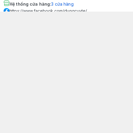
Hệ thống cửa hàng
:
3
cửa hàng
https://www.facebook.com/dungcuyte/
094 600 9361
khk.kimhoangkim@gmail.com
Chính sách
Chính sách bảo mật thông tin khách hàng
Chính sách thanh toán
Chính sách vận chuyển & giao nhận
Chính sách bảo hành sản phẩm
Chính sách đổi trả sản phẩm
Giới thiệu
© 2026
Dụng Cụ Y Tế Kim Hoàng Kim - KHKCare Medical
HỘ KINH DOANH TBYT KIM HOÀNG KIM - KHKCARE MEDICAL
Thành lập và hoạt động theo Giấy chứng nhận DKKD số:
51B8007285 - MST: 1401195894 - Ngày cấp: 21/08/2024 - Nơi cấp:
Phòng tài chính kế hoạch - UBND thành phố Sa Đéc. Công
bố đủ điều kiện mua bán thiết bị y tế: Số Công Bố 240000007/PCBMB-
ĐT. Của Sở Y Tế Cấp Ngày 11/09/2024