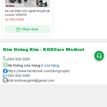
Xe Lăn Điện cho người khuyết tật
Lucass VX602S
32.000.000đ
Chọn mua
Kim Hoàng Kim - KHKCare Medical
094 600 9361
Hệ thống cửa hàng
:
3
cửa hàng
https://www.facebook.com/dungcuyte/
094 600 9361
khk.kimhoangkim@gmail.com
Chính sách
Chính sách bảo mật thông tin khách hàng