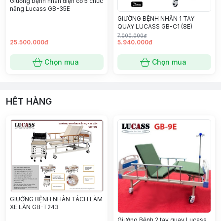
Giường bệnh nhân điện cơ 5 chức
năng Lucass GB-35E
GIƯỜNG BỆNH NHÂN 1 TAY
QUAY LUCASS GB-C1 (8E)
7.000.000đ
25.500.000đ
5.940.000đ
Chọn mua
Chọn mua
HẾT HÀNG
GIƯỜNG BỆNH NHÂN TÁCH LÀM
XE LĂN GB-T243
Giường Bệnh 2 tay quay Lucass