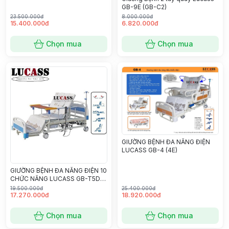
GB-9E (GB-C2)
23.500.000đ
8.000.000đ
15.400.000đ
6.820.000đ
Chọn mua
Chọn mua
GIƯỜNG BỆNH ĐA NĂNG ĐIỆN
LUCASS GB-4 (4E)
GIƯỜNG BỆNH ĐA NĂNG ĐIỆN 10
CHỨC NĂNG LUCASS GB-T5D
(T5E)
19.500.000đ
25.400.000đ
17.270.000đ
18.920.000đ
Chọn mua
Chọn mua