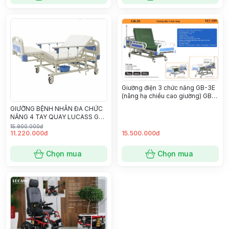
Giường điện 3 chức năng GB-3E
(nâng hạ chiều cao giường) GB-
3E
GIƯỜNG BỆNH NHÂN ĐA CHỨC
NĂNG 4 TAY QUAY LUCASS GB-
C41 (T41)
15.900.000đ
11.220.000đ
15.500.000đ
Chọn mua
Chọn mua