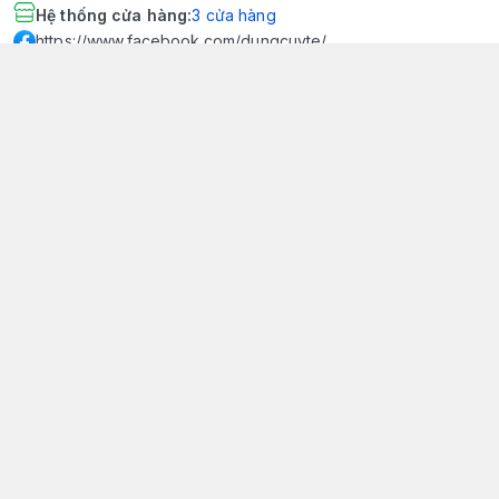
Hệ thống cửa hàng
:
3
cửa hàng
https://www.facebook.com/dungcuyte/
094 600 9361
khk.kimhoangkim@gmail.com
Chính sách
Chính sách bảo mật thông tin khách hàng
Chính sách thanh toán
Chính sách vận chuyển & giao nhận
Chính sách bảo hành sản phẩm
Chính sách đổi trả sản phẩm
Giới thiệu
© 2026
Dụng Cụ Y Tế Kim Hoàng Kim - KHKCare Medical
HỘ KINH DOANH TBYT KIM HOÀNG KIM - KHKCARE MEDICAL
Thành lập và hoạt động theo Giấy chứng nhận DKKD số:
51B8007285 - MST: 1401195894 - Ngày cấp: 21/08/2024 - Nơi cấp:
Phòng tài chính kế hoạch - UBND thành phố Sa Đéc. Công
bố đủ điều kiện mua bán thiết bị y tế: Số Công Bố 240000007/PCBMB-
ĐT. Của Sở Y Tế Cấp Ngày 11/09/2024