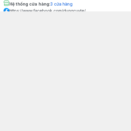
Hệ thống cửa hàng
:
3
cửa hàng
https://www.facebook.com/dungcuyte/
094 600 9361
khk.kimhoangkim@gmail.com
Chính sách
Chính sách bảo mật thông tin khách hàng
Chính sách thanh toán
Chính sách vận chuyển & giao nhận
Chính sách bảo hành sản phẩm
Chính sách đổi trả sản phẩm
Giới thiệu
© 2026
Dụng Cụ Y Tế Kim Hoàng Kim - KHKCare Medical
HỘ KINH DOANH TBYT KIM HOÀNG KIM - KHKCARE MEDICAL
Thành lập và hoạt động theo Giấy chứng nhận DKKD số:
51B8007285 - MST: 1401195894 - Ngày cấp: 21/08/2024 - Nơi cấp:
Phòng tài chính kế hoạch - UBND thành phố Sa Đéc. Công
bố đủ điều kiện mua bán thiết bị y tế: Số Công Bố 240000007/PCBMB-
ĐT. Của Sở Y Tế Cấp Ngày 11/09/2024