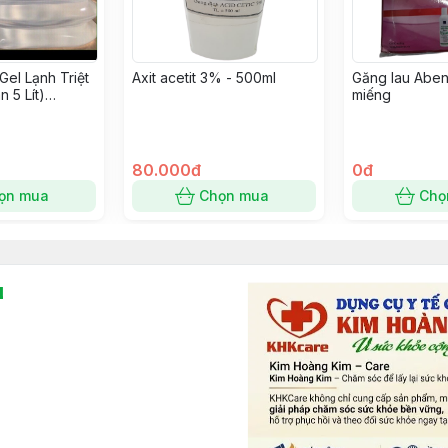
Gel Lạnh Triệt
Axit acetit 3% - 500ml
Găng lau Aben
 5 Lít)
miếng
80.000đ
0đ
ọn mua
Chọn mua
Chọ
l