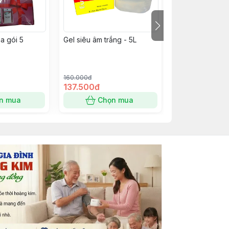
a gói 5
Gel siêu âm trắng - 5L
Gel siêu âm xan
160.000đ
160.000đ
137.500đ
137.500đ
n mua
Chọn mua
Chọn