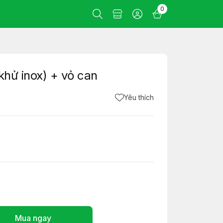
0
khử inox) + vỏ can
Yêu thích
Mua ngay