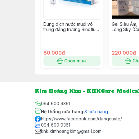
Dung dịch nước muối vô
Gel Siêu Âm, 
trùng đẳng trương Rinoflux
Lông Sky (Can
5ml
(Malaysia)
80.000đ
220.000đ
Chọn mua
Ch
Kim Hoàng Kim - KHKCare Medica
094 600 9361
Hệ thống cửa hàng
:
3
cửa hàng
https://www.facebook.com/dungcuyte/
094 600 9361
khk.kimhoangkim@gmail.com