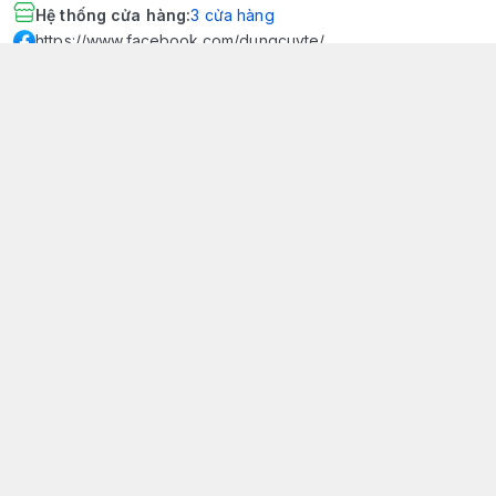
Hệ thống cửa hàng
:
3
cửa hàng
https://www.facebook.com/dungcuyte/
094 600 9361
khk.kimhoangkim@gmail.com
Chính sách
Chính sách bảo mật thông tin khách hàng
Chính sách thanh toán
Chính sách vận chuyển & giao nhận
Chính sách bảo hành sản phẩm
Chính sách đổi trả sản phẩm
Giới thiệu
© 2026
Dụng Cụ Y Tế Kim Hoàng Kim - KHKCare Medical
HỘ KINH DOANH TBYT KIM HOÀNG KIM - KHKCARE MEDICAL
Thành lập và hoạt động theo Giấy chứng nhận DKKD số:
51B8007285 - MST: 1401195894 - Ngày cấp: 21/08/2024 - Nơi cấp:
Phòng tài chính kế hoạch - UBND thành phố Sa Đéc. Công
bố đủ điều kiện mua bán thiết bị y tế: Số Công Bố 240000007/PCBMB-
ĐT. Của Sở Y Tế Cấp Ngày 11/09/2024