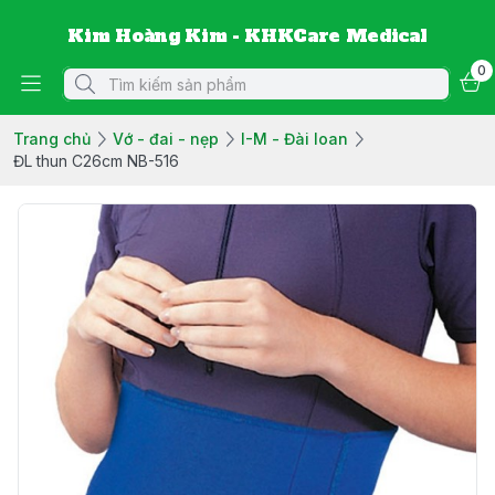
Kim Hoàng Kim - KHKCare Medical
0
Trang chủ
Vớ - đai - nẹp
I-M - Đài loan
ĐL thun C26cm NB-516