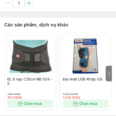
Các sản phẩm, dịch vụ khác
ĐL 6 nẹp C26cm NB-504 -
Đai nhiệt USB-Khớp Gối
S
466.000đ
1.600.000đ
451.088đ
1.548.800đ
Chọn mua
Chọn mua