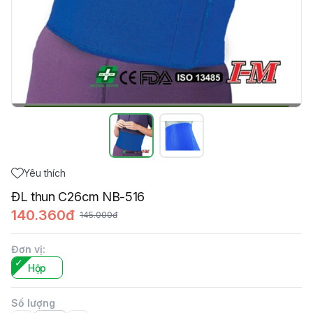
Yêu thích
ĐL thun C26cm NB-516
140.360đ
145.000đ
Đơn vị
:
Hộp
Số lượng