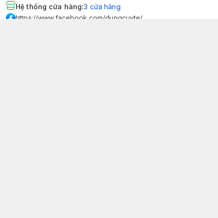
Hệ thống cửa hàng
:
3
cửa hàng
https://www.facebook.com/dungcuyte/
094 600 9361
khk.kimhoangkim@gmail.com
Chính sách
Chính sách bảo mật thông tin khách hàng
Chính sách thanh toán
Chính sách vận chuyển & giao nhận
Chính sách bảo hành sản phẩm
Chính sách đổi trả sản phẩm
Giới thiệu
© 2026
Dụng Cụ Y Tế Kim Hoàng Kim - KHKCare Medical
HỘ KINH DOANH TBYT KIM HOÀNG KIM - KHKCARE MEDICAL
Thành lập và hoạt động theo Giấy chứng nhận DKKD số:
51B8007285 - MST: 1401195894 - Ngày cấp: 21/08/2024 - Nơi cấp:
Phòng tài chính kế hoạch - UBND thành phố Sa Đéc. Công
bố đủ điều kiện mua bán thiết bị y tế: Số Công Bố 240000007/PCBMB-
ĐT. Của Sở Y Tế Cấp Ngày 11/09/2024