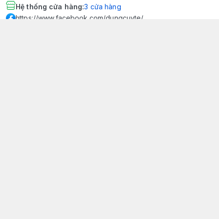
Hệ thống cửa hàng
:
3
cửa hàng
https://www.facebook.com/dungcuyte/
094 600 9361
khk.kimhoangkim@gmail.com
Chính sách
Chính sách bảo mật thông tin khách hàng
Chính sách thanh toán
Chính sách vận chuyển & giao nhận
Chính sách bảo hành sản phẩm
Chính sách đổi trả sản phẩm
Giới thiệu
© 2026
Dụng Cụ Y Tế Kim Hoàng Kim - KHKCare Medical
HỘ KINH DOANH TBYT KIM HOÀNG KIM - KHKCARE MEDICAL
Thành lập và hoạt động theo Giấy chứng nhận DKKD số:
51B8007285 - MST: 1401195894 - Ngày cấp: 21/08/2024 - Nơi cấp:
Phòng tài chính kế hoạch - UBND thành phố Sa Đéc. Công
bố đủ điều kiện mua bán thiết bị y tế: Số Công Bố 240000007/PCBMB-
ĐT. Của Sở Y Tế Cấp Ngày 11/09/2024