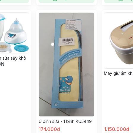
nh sữa sấy khô
9N
Máy giữ ấm kh
Ủ bình sữa - 1 bình KU5449
174.000đ
1.150.000đ