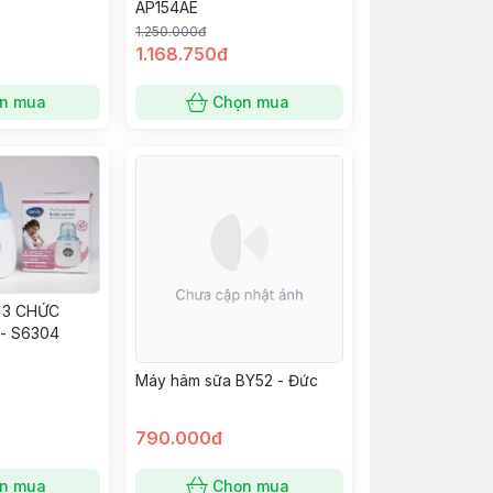
AP154AE
1.250.000đ
1.168.750đ
n mua
Chọn mua
 3 CHỨC
- S6304
Máy hâm sữa BY52 - Đức
790.000đ
n mua
Chọn mua