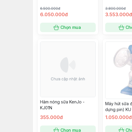
6.500.000đ
3.800.000đ
6.050.000đ
3.553.000đ
Chọn mua
Ch
Hâm nóng sữa KenJo -
Máy hút sữa đ
KJ01N
dựng pin) KU
355.000đ
1.050.000đ
Chọn mua
Ch