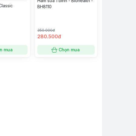
Hâm sữa 1 bình - Biohealth -
Classic
BH8110
350.000đ
280.500đ
n mua
Chọn mua