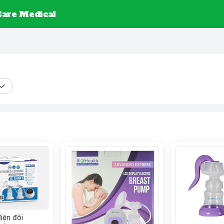
are Medical
iện đôi