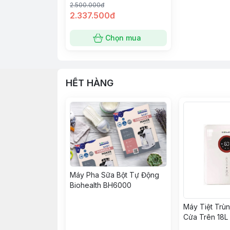
2.500.000đ
2.337.500đ
Chọn mua
HẾT HÀNG
Máy Pha Sữa Bột Tự Động
Biohealth BH6000
Máy Tiệt Trù
Cửa Trên 18