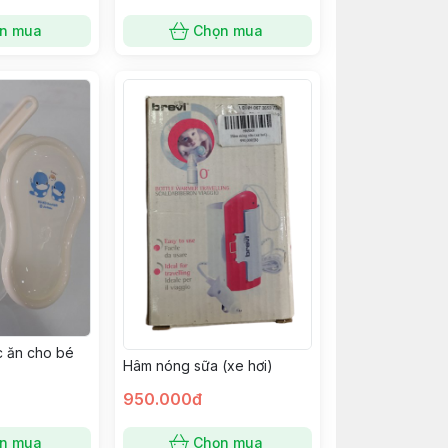
n mua
Chọn mua
c ăn cho bé
Hâm nóng sữa (xe hơi)
950.000đ
n mua
Chọn mua