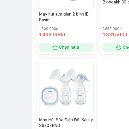
Biohealth 30 
Máy hút sữa điện 2 bình IE
Basic
1.600.000đ
1.850.000đ
1.496.000đ
1.831.500đ
Chọn mua
Ch
Máy Hút Sữa Điện Đôi Sanity
S6307.ENG