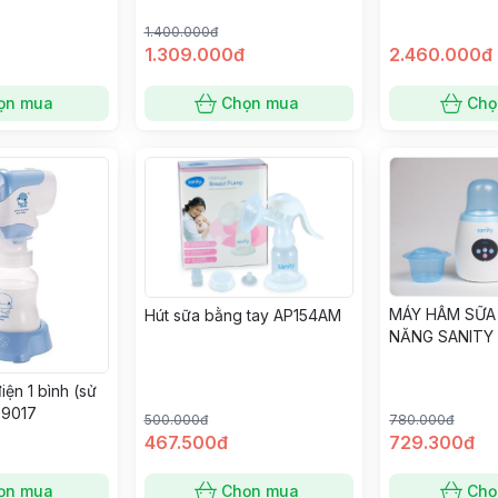
1.400.000đ
1.309.000đ
2.460.000đ
ọn mua
Chọn mua
Chọ
MÁY HÂM SỮA
Hút sữa bằng tay AP154AM
NĂNG SANITY 
iện 1 bình (sử
 9017
500.000đ
780.000đ
467.500đ
729.300đ
ọn mua
Chọn mua
Chọ