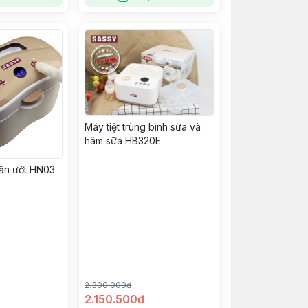
Máy tiệt trùng bình sữa và
hâm sữa HB320E
ăn ướt HN03
2.300.000đ
2.150.500đ