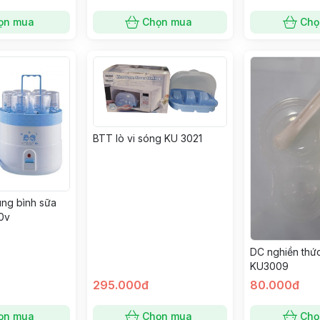
ọn mua
Chọn mua
Chọ
BTT lò vi sóng KU 3021
rùng bình sữa
0v
DC nghiền thứ
KU3009
295.000đ
80.000đ
ọn mua
Chọn mua
Chọ