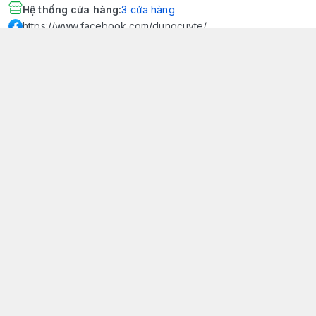
Hệ thống cửa hàng
:
3
cửa hàng
https://www.facebook.com/dungcuyte/
094 600 9361
khk.kimhoangkim@gmail.com
Chính sách
Chính sách bảo mật thông tin khách hàng
Chính sách thanh toán
Chính sách vận chuyển & giao nhận
Chính sách bảo hành sản phẩm
Chính sách đổi trả sản phẩm
Giới thiệu
© 2026
Dụng Cụ Y Tế Kim Hoàng Kim - KHKCare Medical
HỘ KINH DOANH TBYT KIM HOÀNG KIM - KHKCARE MEDICAL
Thành lập và hoạt động theo Giấy chứng nhận DKKD số:
51B8007285 - MST: 1401195894 - Ngày cấp: 21/08/2024 - Nơi cấp:
Phòng tài chính kế hoạch - UBND thành phố Sa Đéc. Công
bố đủ điều kiện mua bán thiết bị y tế: Số Công Bố 240000007/PCBMB-
ĐT. Của Sở Y Tế Cấp Ngày 11/09/2024