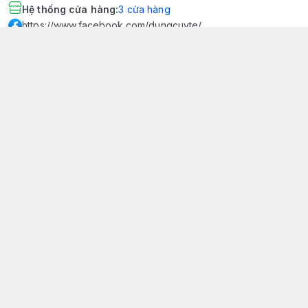
Hệ thống cửa hàng
:
3
cửa hàng
https://www.facebook.com/dungcuyte/
094 600 9361
khk.kimhoangkim@gmail.com
Chính sách
Chính sách bảo mật thông tin khách hàng
Chính sách thanh toán
Chính sách vận chuyển & giao nhận
Chính sách bảo hành sản phẩm
Chính sách đổi trả sản phẩm
Giới thiệu
© 2026
Dụng Cụ Y Tế Kim Hoàng Kim - KHKCare Medical
HỘ KINH DOANH TBYT KIM HOÀNG KIM - KHKCARE MEDICAL
Thành lập và hoạt động theo Giấy chứng nhận DKKD số:
51B8007285 - MST: 1401195894 - Ngày cấp: 21/08/2024 - Nơi cấp:
Phòng tài chính kế hoạch - UBND thành phố Sa Đéc. Công
bố đủ điều kiện mua bán thiết bị y tế: Số Công Bố 240000007/PCBMB-
ĐT. Của Sở Y Tế Cấp Ngày 11/09/2024