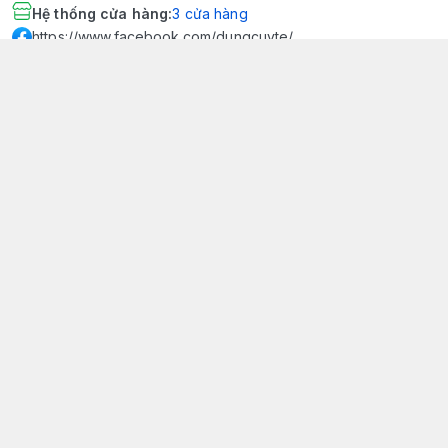
Hệ thống cửa hàng
:
3
cửa hàng
https://www.facebook.com/dungcuyte/
094 600 9361
khk.kimhoangkim@gmail.com
Chính sách
Chính sách bảo mật thông tin khách hàng
Chính sách thanh toán
Chính sách vận chuyển & giao nhận
Chính sách bảo hành sản phẩm
Chính sách đổi trả sản phẩm
Giới thiệu
© 2026
Dụng Cụ Y Tế Kim Hoàng Kim - KHKCare Medical
HỘ KINH DOANH TBYT KIM HOÀNG KIM - KHKCARE MEDICAL
Thành lập và hoạt động theo Giấy chứng nhận DKKD số:
51B8007285 - MST: 1401195894 - Ngày cấp: 21/08/2024 - Nơi cấp:
Phòng tài chính kế hoạch - UBND thành phố Sa Đéc. Công
bố đủ điều kiện mua bán thiết bị y tế: Số Công Bố 240000007/PCBMB-
ĐT. Của Sở Y Tế Cấp Ngày 11/09/2024