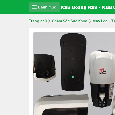
Kim Hoàng Kim - KHKC
Danh mục
Trang chủ
Chăm Sóc Sức Khỏe
Máy Lọc - T