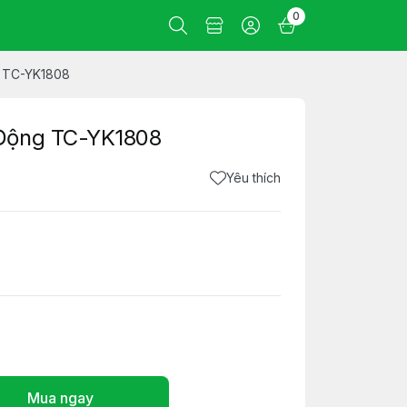
0
g TC-YK1808
Động TC-YK1808
Yêu thích
Mua ngay