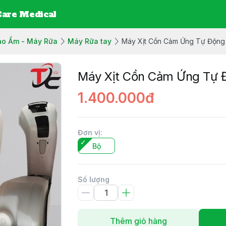
are Medical
ạo Ẩm - Máy Rữa
Máy Rữa tay
Máy Xịt Cồn Cảm Ứng Tự Độn
Máy Xịt Cồn Cảm Ứng Tự 
1.400.000đ
Đơn vị
:
Bộ
Số lượng
Thêm giỏ hàng