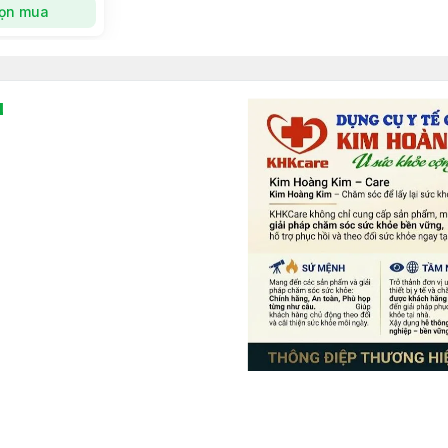
ọn mua
l