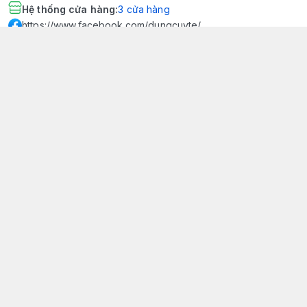
Hệ thống cửa hàng
:
3
cửa hàng
https://www.facebook.com/dungcuyte/
094 600 9361
khk.kimhoangkim@gmail.com
Chính sách
Chính sách bảo mật thông tin khách hàng
Chính sách thanh toán
Chính sách vận chuyển & giao nhận
Chính sách bảo hành sản phẩm
Chính sách đổi trả sản phẩm
Giới thiệu
© 2026
Dụng Cụ Y Tế Kim Hoàng Kim - KHKCare Medical
HỘ KINH DOANH TBYT KIM HOÀNG KIM - KHKCARE MEDICAL
Thành lập và hoạt động theo Giấy chứng nhận DKKD số:
51B8007285 - MST: 1401195894 - Ngày cấp: 21/08/2024 - Nơi cấp:
Phòng tài chính kế hoạch - UBND thành phố Sa Đéc. Công
bố đủ điều kiện mua bán thiết bị y tế: Số Công Bố 240000007/PCBMB-
ĐT. Của Sở Y Tế Cấp Ngày 11/09/2024