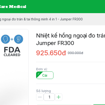
are Medical
g ngoại đo trán & tai thông minh 4 in 1 - Jumper FR300
Nhiệt kế hồng ngoại đo trán
Jumper FR300
925.650đ
990.000đ
Đơn vị
:
Cái
Số lượng