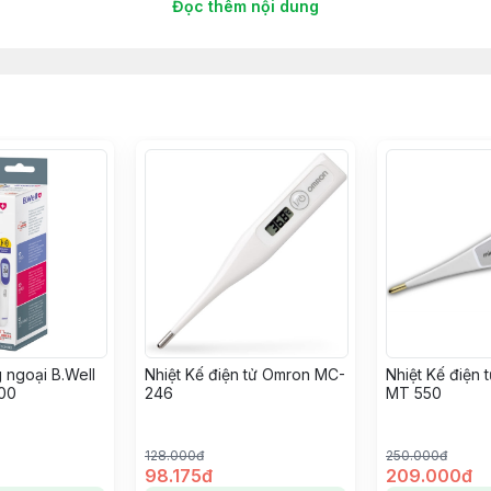
Đọc thêm nội dung
 độ đo tai, chế độ đo trẻ em và chế độ đối tượng vật thể 
m sàng để đo chính xác, nhanh chóng và đáng tin cậy.
 phép đọc tức thì và chính xác.
anh chóng xác định xem thành viên gia đình bạn có bị số
 ngoại B.Well
Nhiệt Kế điện tử Omron MC-
Nhiệt Kế điện t
 được chiếu sáng nền để hiển thị kết quả nhiệt độ để dễ d
00
246
MT 550
128.000đ
250.000đ
ng ngoại cho phép hoạt động vào ban đêm khi ngủ hoặc tron
98.175đ
209.000đ