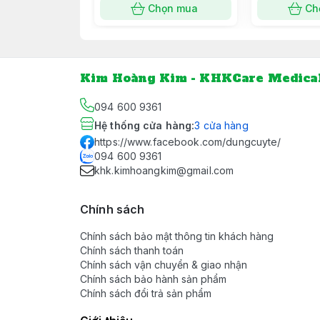
Chọn mua
Ch
- Bộ nhớ tăng cường: Cung cấp khả năng l
truyền đạt dữ liệu chính xác cho bác sĩ.
Kim Hoàng Kim - KHKCare Medica
094 600 9361
- Vệ sinh và An toàn: Phép đo không tiế
Hệ thống cửa hàng
:
3
cửa hàng
https://www.facebook.com/dungcuyte/
094 600 9361
- Đầu dò từ tính được cấp bằng sáng chế:
khk.kimhoangkim@gmail.com
Chính sách
- Thiết kế: Sản phẩm nhỏ gọn với tay cầm
Chính sách bảo mật thông tin khách hàng
Chính sách thanh toán
Chính sách vận chuyển & giao nhận
Chính sách bảo hành sản phẩm
- Tự động Tắt: Tính năng tiết kiệm pin sẽ
Chính sách đổi trả sản phẩm