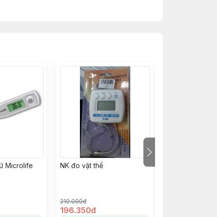
(bình sữa)
t hay không bằng màu sắc xuất hiện.
ử Microlife
NK đo vật thể
Nhiệt kế đo trá
àng đọc theo độ F hoặc độ C.
Microlife - FR1 
210.000đ
1.100.000đ
g thời gian ngủ trưa.
196.350đ
990.000đ