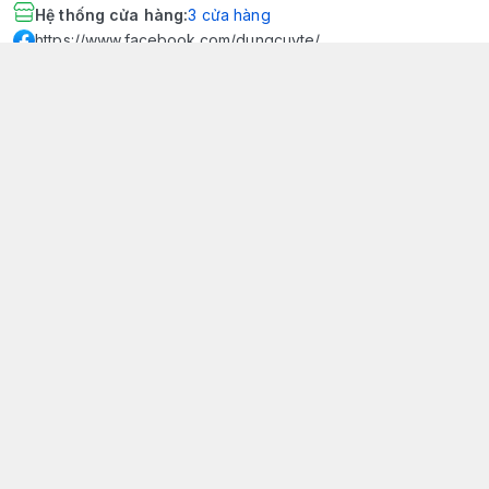
Hệ thống cửa hàng
:
3
cửa hàng
https://www.facebook.com/dungcuyte/
094 600 9361
khk.kimhoangkim@gmail.com
Chính sách
Chính sách bảo mật thông tin khách hàng
Chính sách thanh toán
Chính sách vận chuyển & giao nhận
Chính sách bảo hành sản phẩm
Chính sách đổi trả sản phẩm
Giới thiệu
© 2026
Dụng Cụ Y Tế Kim Hoàng Kim - KHKCare Medical
HỘ KINH DOANH TBYT KIM HOÀNG KIM - KHKCARE MEDICAL
Thành lập và hoạt động theo Giấy chứng nhận DKKD số:
51B8007285 - MST: 1401195894 - Ngày cấp: 21/08/2024 - Nơi cấp:
Phòng tài chính kế hoạch - UBND thành phố Sa Đéc. Công
bố đủ điều kiện mua bán thiết bị y tế: Số Công Bố 240000007/PCBMB-
ĐT. Của Sở Y Tế Cấp Ngày 11/09/2024