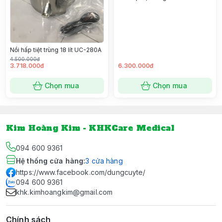
Nồi hấp tiệt trùng 18 lít UC-280A
4.500.000đ
3.718.000đ
6.300.000đ
Chọn mua
Chọn mua
Kim Hoàng Kim - KHKCare Medical
094 600 9361
Hệ thống cửa hàng
:
3
cửa hàng
https://www.facebook.com/dungcuyte/
094 600 9361
khk.kimhoangkim@gmail.com
Chính sách