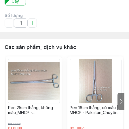
Cây
Số lượng
Các sản phẩm, dịch vụ khác
Pen 25cm thẳng, không
Pen 16cm thẳng, có mấu |
mấu_MHCP -
MHCP - Pakistan_Chuyên
Pakistan_OPERATING
dụng
63.000đ
61.600đ
32.000đ