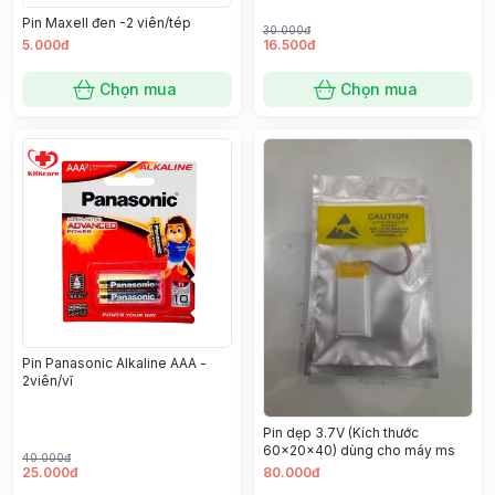
Pin Maxell đen -2 viên/tép
30.000đ
5.000đ
16.500đ
Chọn mua
Chọn mua
Pin Panasonic Alkaline AAA -
2viên/vĩ
Pin dẹp 3.7V (Kích thước
60x20x40) dùng cho máy ms
40.000đ
25.000đ
80.000đ