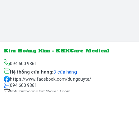
Kim Hoàng Kim - KHKCare Medical
094 600 9361
Hệ thống cửa hàng
:
3
cửa hàng
https://www.facebook.com/dungcuyte/
094 600 9361
khk.kimhoangkim@gmail.com
Chính sách
Chính sách bảo mật thông tin khách hàng
Chính sách thanh toán
Chính sách vận chuyển & giao nhận