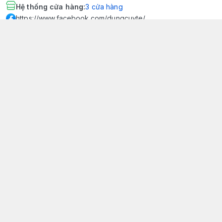
Hệ thống cửa hàng
:
3
cửa hàng
https://www.facebook.com/dungcuyte/
094 600 9361
khk.kimhoangkim@gmail.com
Chính sách
Chính sách bảo mật thông tin khách hàng
Chính sách thanh toán
Chính sách vận chuyển & giao nhận
Chính sách bảo hành sản phẩm
Chính sách đổi trả sản phẩm
Giới thiệu
© 2026
Dụng Cụ Y Tế Kim Hoàng Kim - KHKCare Medical
HỘ KINH DOANH TBYT KIM HOÀNG KIM - KHKCARE MEDICAL
Thành lập và hoạt động theo Giấy chứng nhận DKKD số:
51B8007285 - MST: 1401195894 - Ngày cấp: 21/08/2024 - Nơi cấp:
Phòng tài chính kế hoạch - UBND thành phố Sa Đéc. Công
bố đủ điều kiện mua bán thiết bị y tế: Số Công Bố 240000007/PCBMB-
ĐT. Của Sở Y Tế Cấp Ngày 11/09/2024