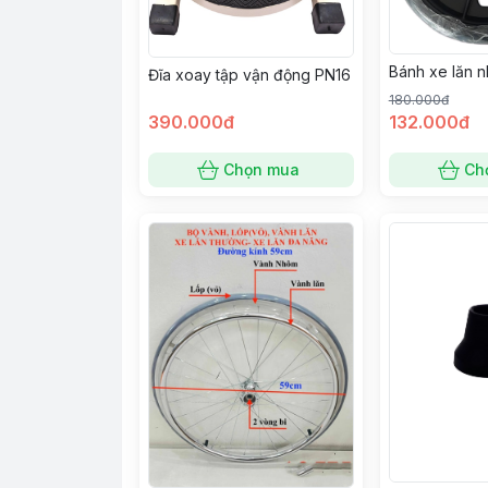
Bánh xe lăn 
Đĩa xoay tập vận động PN16
180.000đ
390.000đ
132.000đ
Chọn mua
Ch