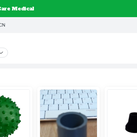
are Medical
 CN