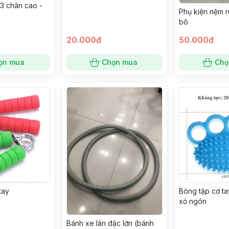
Xe Lăn (kích thước 12.7mm
3 chân cao -
x30mm x 5mm)
Phụ kiện nệm r
bô
20.000đ
50.000đ
ọn mua
Chọn mua
Chọ
tay
Bóng tập cơ ta
xỏ ngón
Bánh xe lăn đặc lớn (bánh