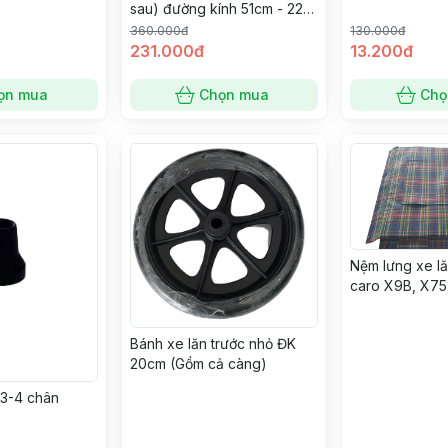
sau) đường kính 51cm - 22
inch x 1 3/8 - màu đen, xam
360.000đ
130.000đ
(PU không săm, đặc)
231.000đ
13.200đ
ọn mua
Chọn mua
Chọ
Nệm lưng xe l
caro X9B, X75
Bánh xe lăn trước nhỏ ĐK
20cm (Gồm cả càng)
 3-4 chân