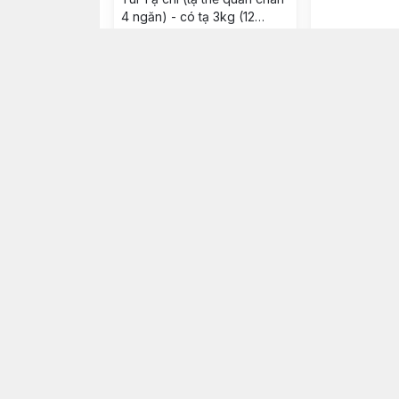
4 ngăn) - có tạ 3kg (12
miếng 250g)
280.000đ
176.000đ
280.000đ
Chọn mua
Ch
Bao tạ thẻ 4 
B3.0 (gồm 12 