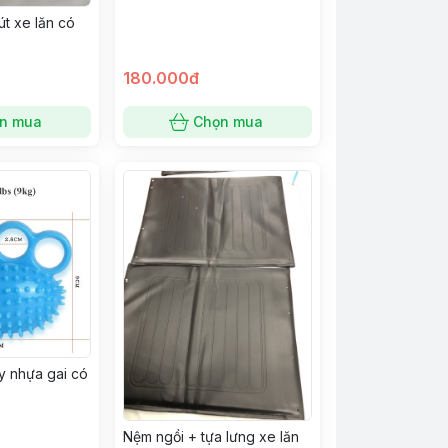
út xe lăn có
180.000đ
n mua
Chọn mua
y nhựa gai có
Nệm ngồi + tựa lưng xe lăn