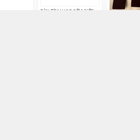
BÀN TÍNH HỌC ĐẾM (XẾP
HÀNG RÀO)
Dây dán dài 50
PN-D050.05T
225.000đ
75.000đ
ọn mua
Chọn mua
Chọ
Bục tập cơ đùi lớn
Nút cao su (m
ngăn 3kg - PN-
40x20x20cm - PN69L
inox, nạng gỗ
miếng tạ nặng