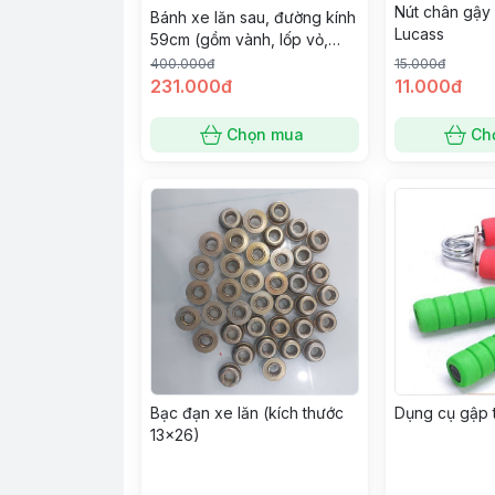
Nút chân gậy 
Bánh xe lăn sau, đường kính
Lucass
59cm (gồm vành, lốp vỏ,
căm)
400.000đ
15.000đ
231.000đ
11.000đ
Chọn mua
Ch
Bạc đạn xe lăn (kích thước
Dụng cụ gập 
13x26)