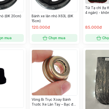
Túi Tạ chì (tạ
4 ngăn) - khôn
nhỏ (ĐK 20cm)
Bánh xe lăn nhỏ X63L (ĐK
15cm)
120.000đ
85.000đ
ọn mua
Chọn mua
Chọ
Vòng Bi Trục Xoay Bánh
Trước Xe Lăn Tay – Bạc đạn