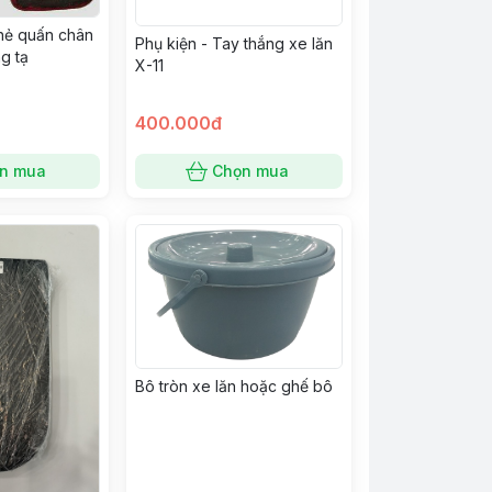
 thẻ quấn chân
Phụ kiện - Tay thắng xe lăn
g tạ
X-11
400.000đ
n mua
Chọn mua
Bô tròn xe lăn hoặc ghế bô