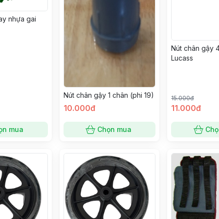
ay nhựa gai
Nút chân gậy 4
Lucass
Nút chân gậy 1 chân (phi 19)
15.000đ
10.000đ
11.000đ
ọn mua
Chọn mua
Chọ