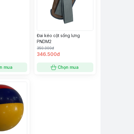
Đai kéo cột sống lưng
PNDM2
350.000đ
346.500đ
n mua
Chọn mua