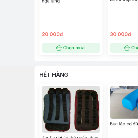
ngã lưng
20.000đ
30.000đ
Chọn mua
Ch
HẾT HÀNG
Bục tập cơ đ
Túi Tạ chì (tạ thẻ quấn chân