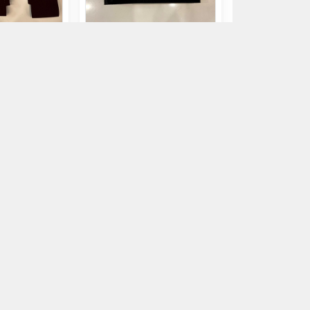
 x 5cm (thun)
Dây đai dán dài 1m5 (dây
đai an toàn) PN-D150.07D
96.000đ
n mua
Chọn mua
àu vàng) nạng