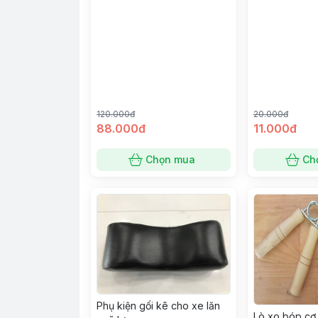
120.000đ
20.000đ
88.000đ
11.000đ
Chọn mua
Ch
Phụ kiện gối kê cho xe lăn
Lò xo bóp cơ 