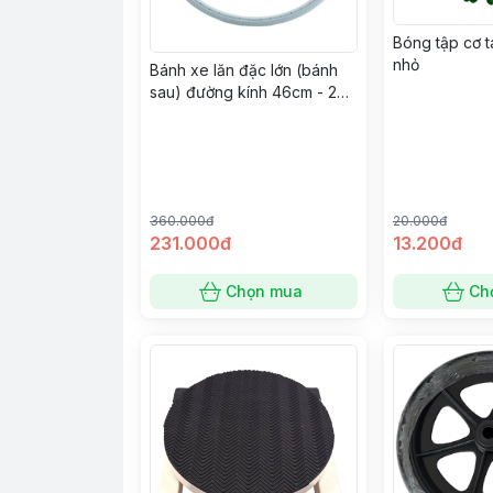
Bóng tập cơ t
nhỏ
Bánh xe lăn đặc lớn (bánh
sau) đường kính 46cm - 20
inch x 1 3/8 - màu xám, đen
(vỏ lốp PU không săm, đặc)
- X-63
360.000đ
20.000đ
231.000đ
13.200đ
Chọn mua
Ch