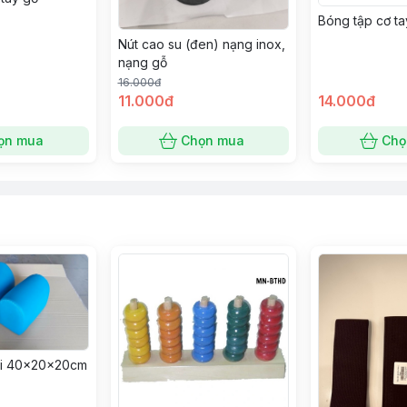
Bóng tập cơ t
Nút cao su (đen) nạng inox,
nạng gỗ
16.000đ
11.000đ
14.000đ
ọn mua
Chọn mua
Chọ
ùi 40x20x20cm