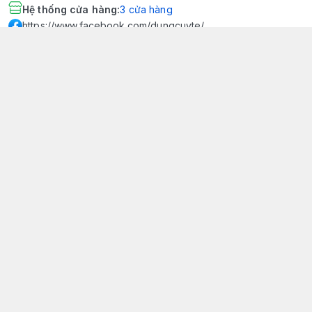
Hệ thống cửa hàng
:
3
cửa hàng
https://www.facebook.com/dungcuyte/
094 600 9361
khk.kimhoangkim@gmail.com
Chính sách
Chính sách bảo mật thông tin khách hàng
Chính sách thanh toán
Chính sách vận chuyển & giao nhận
Chính sách bảo hành sản phẩm
Chính sách đổi trả sản phẩm
Giới thiệu
© 2026
Dụng Cụ Y Tế Kim Hoàng Kim - KHKCare Medical
HỘ KINH DOANH TBYT KIM HOÀNG KIM - KHKCARE MEDICAL
Thành lập và hoạt động theo Giấy chứng nhận DKKD số:
51B8007285 - MST: 1401195894 - Ngày cấp: 21/08/2024 - Nơi cấp:
Phòng tài chính kế hoạch - UBND thành phố Sa Đéc. Công
bố đủ điều kiện mua bán thiết bị y tế: Số Công Bố 240000007/PCBMB-
ĐT. Của Sở Y Tế Cấp Ngày 11/09/2024