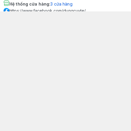
Hệ thống cửa hàng
:
3
cửa hàng
https://www.facebook.com/dungcuyte/
094 600 9361
khk.kimhoangkim@gmail.com
Chính sách
Chính sách bảo mật thông tin khách hàng
Chính sách thanh toán
Chính sách vận chuyển & giao nhận
Chính sách bảo hành sản phẩm
Chính sách đổi trả sản phẩm
Giới thiệu
© 2026
Dụng Cụ Y Tế Kim Hoàng Kim - KHKCare Medical
HỘ KINH DOANH TBYT KIM HOÀNG KIM - KHKCARE MEDICAL
Thành lập và hoạt động theo Giấy chứng nhận DKKD số:
51B8007285 - MST: 1401195894 - Ngày cấp: 21/08/2024 - Nơi cấp:
Phòng tài chính kế hoạch - UBND thành phố Sa Đéc. Công
bố đủ điều kiện mua bán thiết bị y tế: Số Công Bố 240000007/PCBMB-
ĐT. Của Sở Y Tế Cấp Ngày 11/09/2024