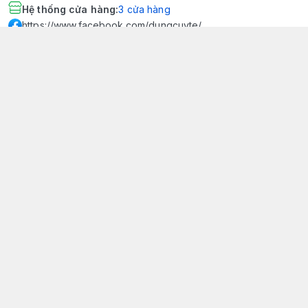
Hệ thống cửa hàng
:
3
cửa hàng
https://www.facebook.com/dungcuyte/
094 600 9361
khk.kimhoangkim@gmail.com
Chính sách
Chính sách bảo mật thông tin khách hàng
Chính sách thanh toán
Chính sách vận chuyển & giao nhận
Chính sách bảo hành sản phẩm
Chính sách đổi trả sản phẩm
Giới thiệu
© 2026
Dụng Cụ Y Tế Kim Hoàng Kim - KHKCare Medical
HỘ KINH DOANH TBYT KIM HOÀNG KIM - KHKCARE MEDICAL
Thành lập và hoạt động theo Giấy chứng nhận DKKD số:
51B8007285 - MST: 1401195894 - Ngày cấp: 21/08/2024 - Nơi cấp:
Phòng tài chính kế hoạch - UBND thành phố Sa Đéc. Công
bố đủ điều kiện mua bán thiết bị y tế: Số Công Bố 240000007/PCBMB-
ĐT. Của Sở Y Tế Cấp Ngày 11/09/2024