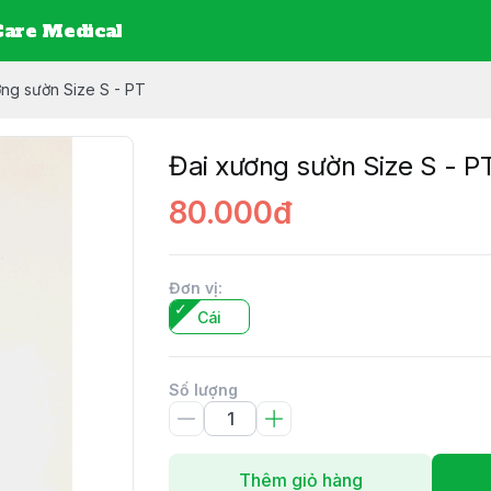
are Medical
ng sườn Size S - PT
Đai xương sườn Size S - P
80.000đ
Đơn vị
:
Cái
Số lượng
Thêm giỏ hàng