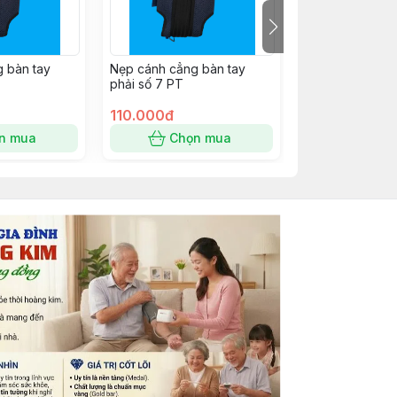
 bàn tay
Nẹp cánh cẳng bàn tay
Nẹp cánh cẳng b
phải số 7 PT
số 7 PT
110.000đ
110.000đ
n mua
Chọn mua
Chọn