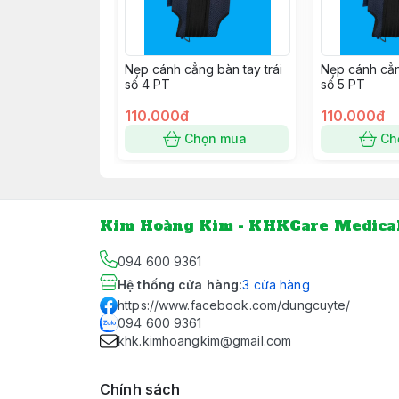
Nẹp cánh cẳng bàn tay trái
Nẹp cánh cẳn
số 4 PT
số 5 PT
110.000đ
110.000đ
Chọn mua
Ch
Kim Hoàng Kim - KHKCare Medica
094 600 9361
Hệ thống cửa hàng
:
3
cửa hàng
https://www.facebook.com/dungcuyte/
094 600 9361
khk.kimhoangkim@gmail.com
Chính sách