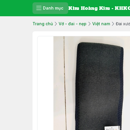
Kim Hoàng Kim - KHKC
Danh mục
Trang chủ
Vớ - đai - nẹp
Việt nam
Đai xươ