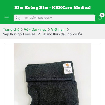
Kim Hoàng Kim - KHKCare Medical
0
Trang chủ
Vớ - đai - nẹp
Việt nam
Nẹp thun gối Feesize -PT (Băng thun đầu gối có lỗ)