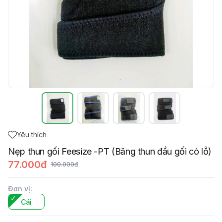
Yêu thích
Nẹp thun gối Feesize -PT (Băng thun đầu gối có lỗ)
77.000đ
100.000đ
Đơn vị
:
Cái