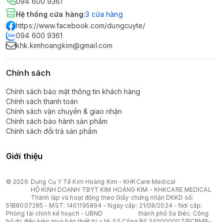
094 600 9361
Hệ thống cửa hàng
:
3
cửa hàng
https://www.facebook.com/dungcuyte/
094 600 9361
khk.kimhoangkim@gmail.com
Chính sách
Chính sách bảo mật thông tin khách hàng
Chính sách thanh toán
Chính sách vận chuyển & giao nhận
Chính sách bảo hành sản phẩm
Chính sách đổi trả sản phẩm
Giới thiệu
© 2026
Dụng Cụ Y Tế Kim Hoàng Kim - KHKCare Medical
HỘ KINH DOANH TBYT KIM HOÀNG KIM - KHKCARE MEDICAL
Thành lập và hoạt động theo Giấy chứng nhận DKKD số:
51B8007285 - MST: 1401195894 - Ngày cấp: 21/08/2024 - Nơi cấp:
Phòng tài chính kế hoạch - UBND thành phố Sa Đéc. Công
bố đủ điều kiện mua bán thiết bị y tế: Số Công Bố 240000007/PCBMB-